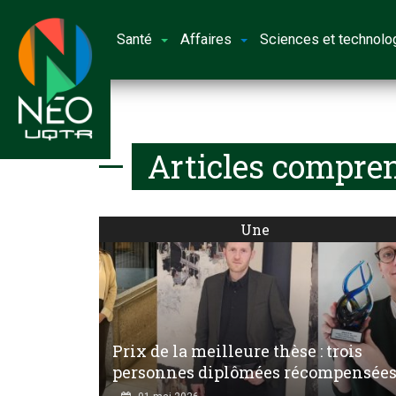
Santé
Affaires
Sciences et technolo
Articles compren
Une
Prix de la meilleure thèse : trois
personnes diplômées récompensée