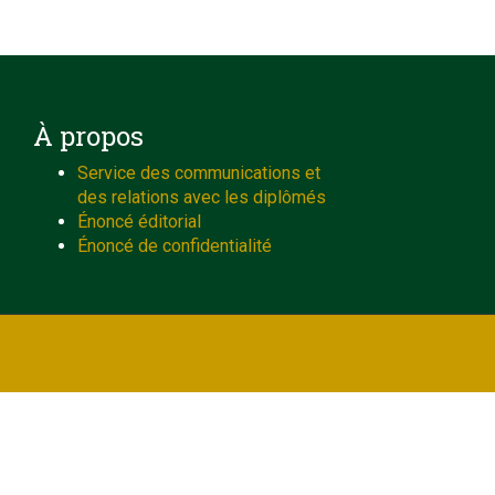
À propos
Service des communications et
des relations avec les diplômés
Énoncé éditorial
Énoncé de confidentialité