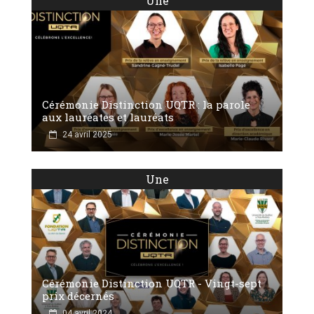
Une
Cérémonie Distinction UQTR : la parole
aux lauréates et lauréats
24 avril 2025
Une
Cérémonie Distinction UQTR - Vingt-sept
prix décernés
04 avril 2024