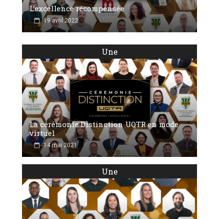
L’excellence récompensée
19 avril 2022
Une
La cérémonie Distinction UQTR en mode
virtuel
14 mai 2021
Une