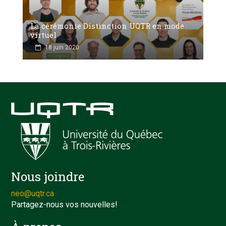
La cérémonie Distinction UQTR en mode
virtuel
18 juin 2020
Nous joindre
neo@uqtr.ca
Partagez-nous vos nouvelles!