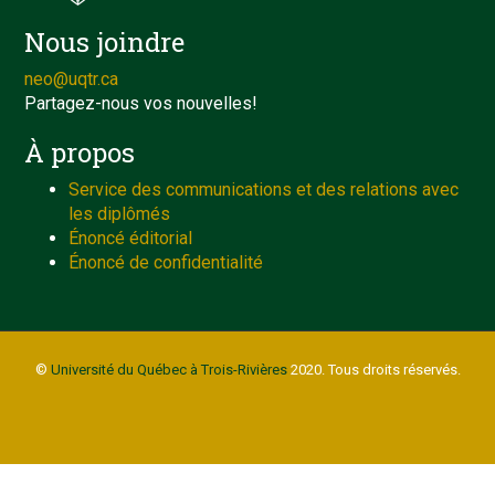
Nous joindre
neo@uqtr.ca
Partagez-nous vos nouvelles!
À propos
Service des communications et des relations avec
les diplômés
Énoncé éditorial
Énoncé de confidentialité
©
Université du Québec à Trois-Rivières
2020. Tous droits réservés.