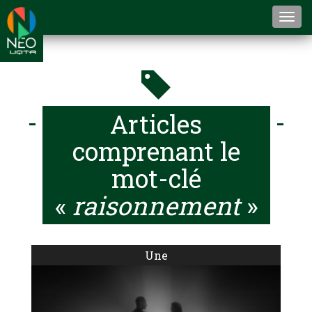
Togg
navi
Articles
comprenant le
mot-clé
«
raisonnement
»
Une