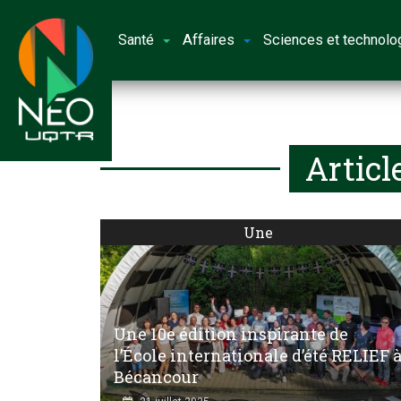
Santé
Affaires
Sciences et technolo
Articl
Une
Une 10e édition inspirante de
l’École internationale d’été RELIEF 
Bécancour