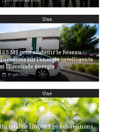
19 Décembre 2024
Une
12,5 M$ pour soutenir le Réseau
québécois sur l’énergie intelligente
et l’Escouade énergie
01 juin 2022
Une
Un total de 110 000 $ en subventions