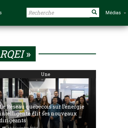
s
Médias
RQEI
»
Une
Le Réseau québécois sur l’énergie
intelligente élit ses nouveaux
dirigeants