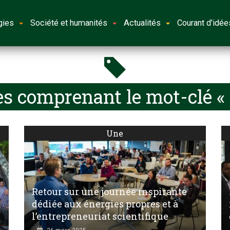
gies
Société et humanités
Actualités
Courant d'idée
es comprenant le mot-clé «
Une
Retour sur une journée inspirante
à
dédiée aux énergies propres et à
l’entrepreneuriat scientifique