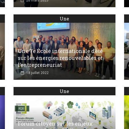
26 mars 2025
Une
Une 7e École internationale d’été
sur les énergies renouvelables et
l’entrepreneuriat
18 juillet 2022
Une
Forum citoyen sur les enjeux