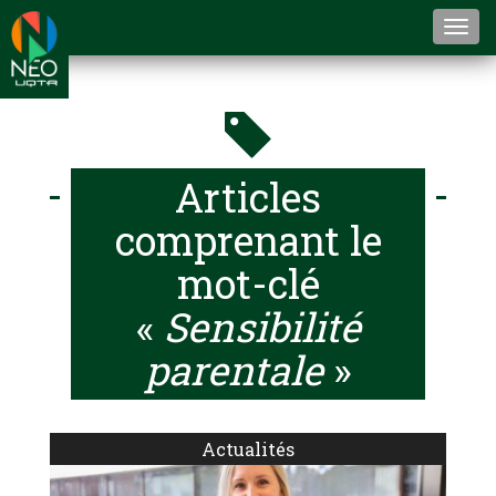
Togg
navi
Articles
comprenant le
mot-clé
«
Sensibilité
parentale
»
Actualités