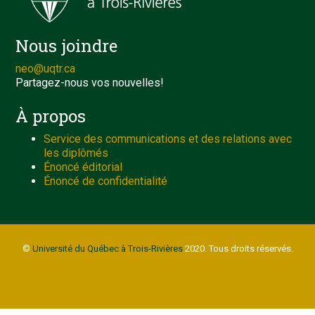
Nous joindre
neo@uqtr.ca
Partagez-nous vos nouvelles!
À propos
Service des communications et des relations avec
les diplômés
Énoncé éditorial
Énoncé de confidentialité
©
Université du Québec à Trois-Rivières
2020. Tous droits réservés.