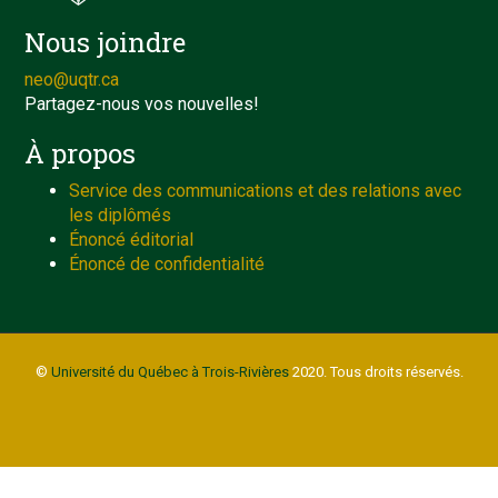
Nous joindre
neo@uqtr.ca
Partagez-nous vos nouvelles!
À propos
Service des communications et des relations avec
les diplômés
Énoncé éditorial
Énoncé de confidentialité
©
Université du Québec à Trois-Rivières
2020. Tous droits réservés.