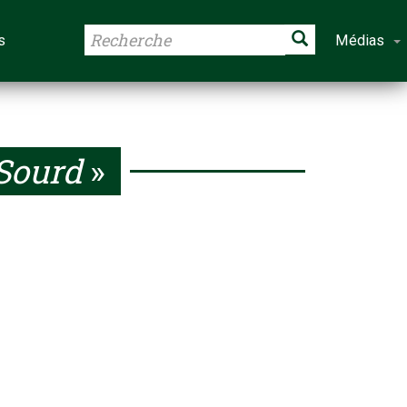
s
Médias
Sourd
»