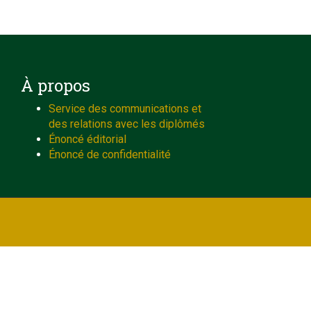
À propos
Service des communications et
des relations avec les diplômés
Énoncé éditorial
Énoncé de confidentialité