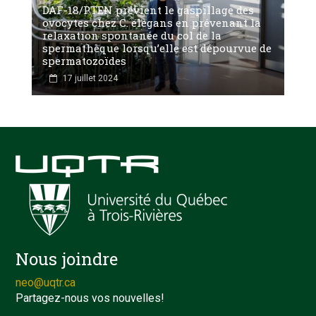
DAF-18/PTEN prévient le gaspillage des
ovocytes chez C. elegans en prévenant la
relaxation spontanée du col de la
spermathèque lorsqu’elle est dépourvue de
spermatozoïdes
17 juillet 2024
Nous joindre
neo@uqtr.ca
Partagez-nous vos nouvelles!