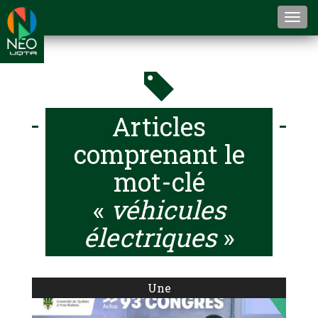
Togg
navi
Articles
comprenant le
mot-clé
«
véhicules
électriques
»
Une