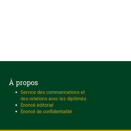
À propos
Service des communications et
des relations avec les diplômés
Énoncé éditorial
Énoncé de confidentialité