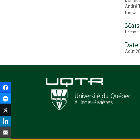
Benjam
André T
Benoit
Mais
Presse 
Date
Août 2
Facebook
Facebook Messenger
Twitter
LinkedIn
Courriel