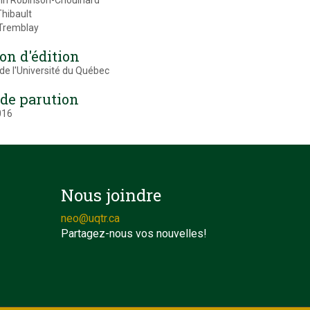
in Robinson-Chouinard
hibault
 Tremblay
on d'édition
de l'Université du Québec
 de parution
016
Nous joindre
neo@uqtr.ca
Partagez-nous vos nouvelles!