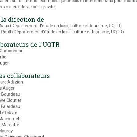
basent sur différents exemples québécois et internationaux pour montrer
rs milieux de vie où il gravite.
la direction de
Miaux (Département d'étude en loisir, culture et tourisme, UQTR)
Roult (Département d'étude en loisir, culture et tourisme, UQTR)
aborateurs de l'UQTR
 Carbonneau
rtier
Auger
es collaborateurs
rc Adjizian
s Auger
t Bourdeau
ve Cloutier
e Falardeau
 Lefebvre
 Machemehl
e Marcotte
 Nauroy