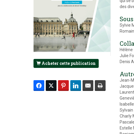
qui se 
des dive
Sous 
Sylvie 
Romain 
Coll
Hélène
Julie Fo
Denis 
Acheter cette publication
Autr
Jean-Ma
Jacque
Lauren
Geneviè
Isabell
Sylvain
Charly
Pascal
Estelle