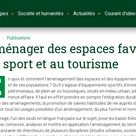
gies
Société et humanités
Actualités
Courant d'idée
Publications
énager des espaces favor
 sport et au tourisme
E
n quoi et comment l’aménagement des espaces et des équipements de
et de ses populations ? Qu’il s’agisse d’équipements sportifs d’enve
patrimoniaux, de plein air ou touristiques, situés en milieu urbain,
mince affaire. Il faut en effet prendre en compte l’intégration durabl
é des aménagements, la promotion de saines habitudes de vie auprès des
ir tous les usages possibles d’un aménagement, du plus formel et normé
rage, l’un des seuls en langue française sur le sujet, pose les bases th
r, concevoir, analyser et mettre en application l’aménagement du territoir
uinzaine de chercheurs de plusieurs disciplines (études urbaines, sociolo