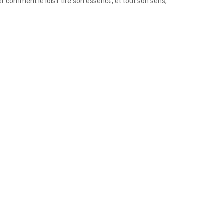
 comment le loisir tire son essence, et tout son sens,