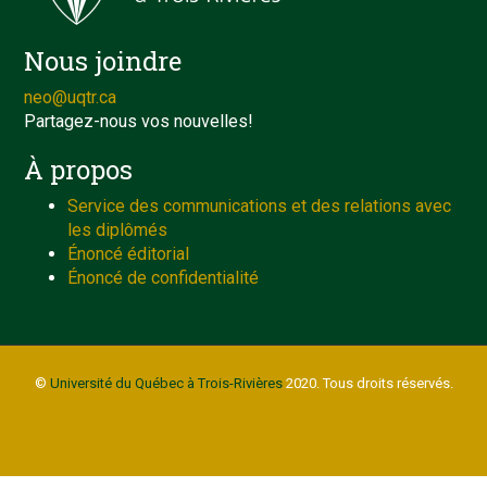
Nous joindre
neo@uqtr.ca
Partagez-nous vos nouvelles!
À propos
Service des communications et des relations avec
les diplômés
Énoncé éditorial
Énoncé de confidentialité
©
Université du Québec à Trois-Rivières
2020. Tous droits réservés.