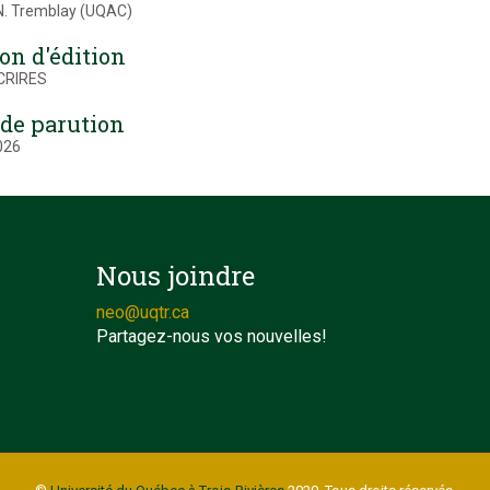
N. Tremblay (UQAC)
on d'édition
 CRIRES
 de parution
026
Nous joindre
neo@uqtr.ca
Partagez-nous vos nouvelles!