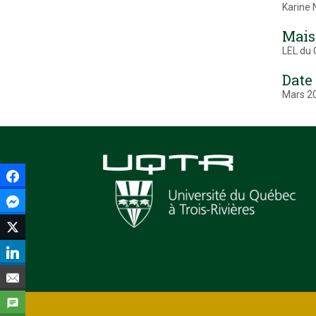
Karine 
Mais
LEL du
Date
Mars 2
Facebook
Facebook Messenger
Twitter
LinkedIn
Courriel
SMS