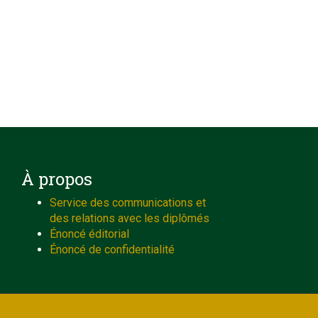
À propos
Service des communications et
des relations avec les diplômés
Énoncé éditorial
Énoncé de confidentialité