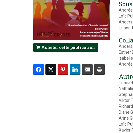
Sous 
Andrée 
Loïc Pu
Anderso
Liliana
Coll
Anderso
Acheter cette publication
Esther 
Isabell
Andrée
Autr
Liliana
Nathali
Stéphan
Viktor 
Richar
Diane G
Anne Gu
Loïc Pu
Xavier 