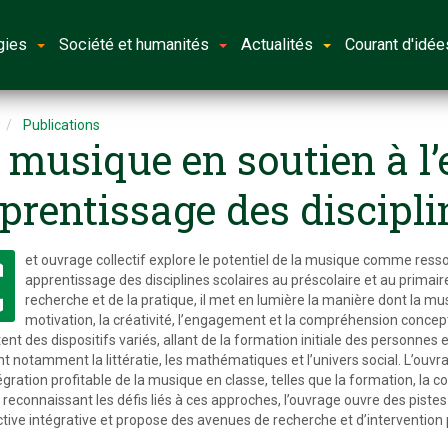
gies
Société et humanités
Actualités
Courant d'idée
Publications
 musique en soutien à l
prentissage des discipli
C
et ouvrage collectif explore le potentiel de la musique comme res
apprentissage des disciplines scolaires au préscolaire et au primair
recherche et de la pratique, il met en lumière la manière dont la mu
motivation, la créativité, l’engagement et la compréhension conce
nt des dispositifs variés, allant de la formation initiale des personnes 
nt notamment la littératie, les mathématiques et l’univers social. L’ouv
gration profitable de la musique en classe, telles que la formation, la col
 reconnaissant les défis liés à ces approches, l’ouvrage ouvre des pist
tive intégrative et propose des avenues de recherche et d’intervention