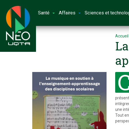
Santé
Affaires
Sciences et technolo
Accueil
La
ap
présente
intègre
une inté
Tout en
perspec