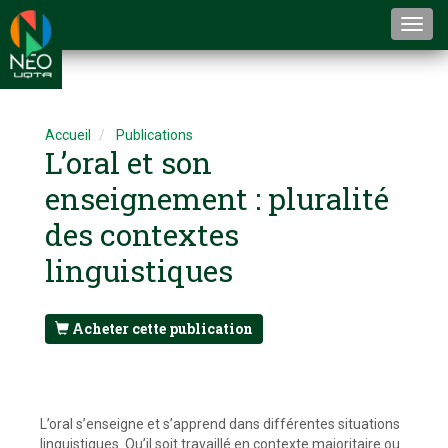
Togg
navi
Accueil
Publications
L’oral et son
enseignement : pluralité
des contextes
linguistiques
Acheter cette publication
L’oral s’enseigne et s’apprend dans différentes situations
linguistiques. Qu’il soit travaillé en contexte majoritaire ou