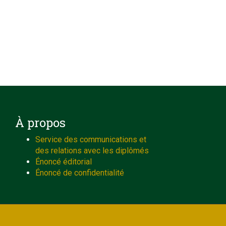
À propos
Service des communications et
des relations avec les diplômés
Énoncé éditorial
Énoncé de confidentialité