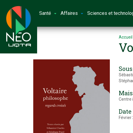
Santé
Affaires
Sciences et technolo
Accueil
Vo
Sous 
Sébasti
Stéphan
Mais
Centre 
Date
Février