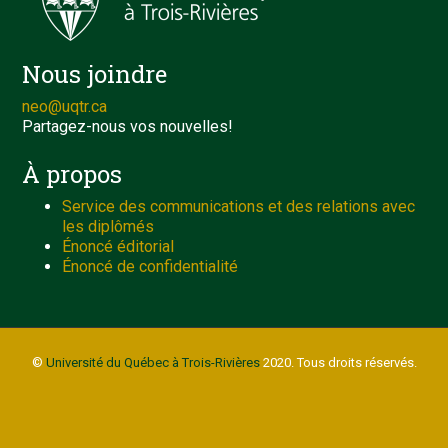
Nous joindre
neo@uqtr.ca
Partagez-nous vos nouvelles!
À propos
Service des communications et des relations avec
les diplômés
Énoncé éditorial
Énoncé de confidentialité
©
Université du Québec à Trois-Rivières
2020. Tous droits réservés.