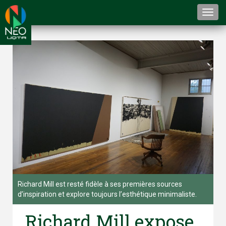
Togg
navi
Richard Mill est resté fidèle à ses premières sources
d’inspiration et explore toujours l’esthétique minimaliste.
Richard Mill expose