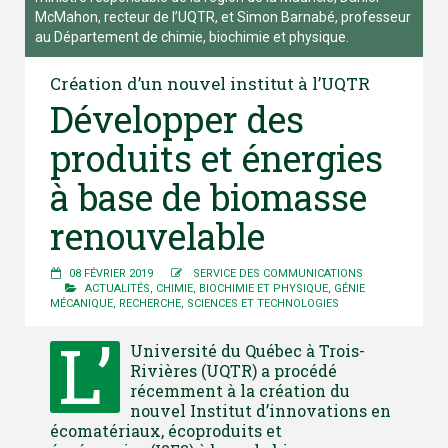
McMahon, recteur de l’UQTR, et Simon Barnabé, professeur
au Département de chimie, biochimie et physique.
Création d’un nouvel institut à l’UQTR
Développer des
produits et énergies
à base de biomasse
renouvelable
08 FÉVRIER 2019
SERVICE DES COMMUNICATIONS
ACTUALITÉS
,
CHIMIE, BIOCHIMIE ET PHYSIQUE
,
GÉNIE
MÉCANIQUE
,
RECHERCHE
,
SCIENCES ET TECHNOLOGIES
L’
Université du Québec à Trois-
Rivières (UQTR) a procédé
récemment à la création du
nouvel Institut d’innovations en
écomatériaux, écoproduits et