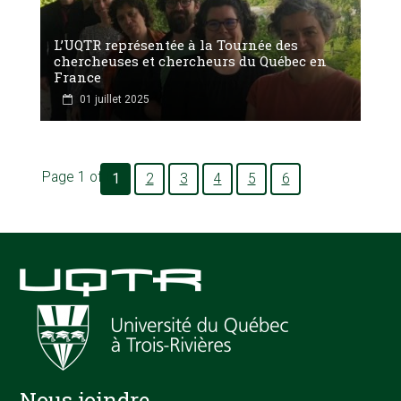
L’UQTR représentée à la Tournée des
chercheuses et chercheurs du Québec en
France
01 juillet 2025
Page 1 of 6
1
2
3
4
5
6
Nous joindre