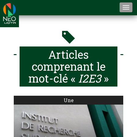
Togg
navi
Articles
comprenant le
mot-clé «
I2E3
»
Une