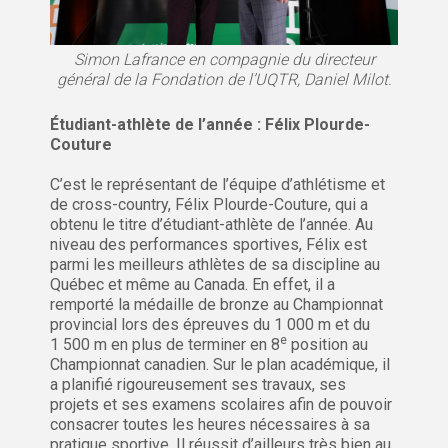
Simon Lafrance en compagnie du directeur
général de la Fondation de l’UQTR, Daniel Milot.
Étudiant-athlète de l’année : Félix Plourde-
Couture
C’est le représentant de l’équipe d’athlétisme et
de cross-country, Félix Plourde-Couture, qui a
obtenu le titre d’étudiant-athlète de l’année. Au
niveau des performances sportives, Félix est
parmi les meilleurs athlètes de sa discipline au
Québec et même au Canada. En effet, il a
remporté la médaille de bronze au Championnat
provincial lors des épreuves du 1 000 m et du
e
1 500 m en plus de terminer en 8
position au
Championnat canadien. Sur le plan académique, il
a planifié rigoureusement ses travaux, ses
projets et ses examens scolaires afin de pouvoir
consacrer toutes les heures nécessaires à sa
pratique sportive. Il réussit d’ailleurs très bien au