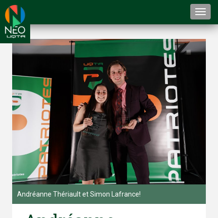
Togg
navi
Andréanne Thériault et Simon Lafrance!