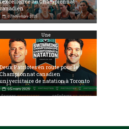
l’excellence au Championnat
canadien
07 novembre 2025
Une
Deux Patriotes en route pour le
Championnat canadien
universitaire de natation à Toronto
05 mars 2025