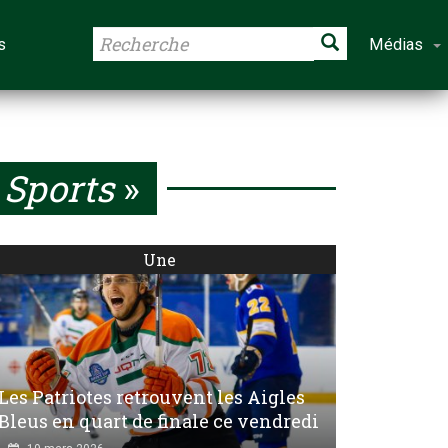
s
Médias
Sports
»
Une
Les Patriotes retrouvent les Aigles
Bleus en quart de finale ce vendredi