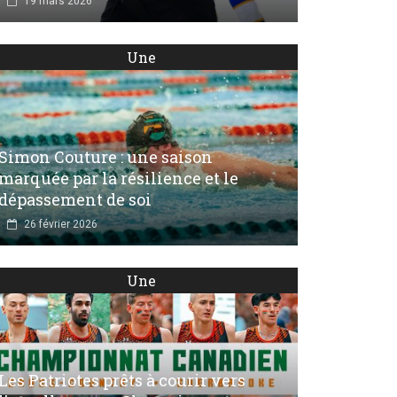
19 mars 2026
Une
Simon Couture : une saison
marquée par la résilience et le
dépassement de soi
26 février 2026
Une
Les Patriotes prêts à courir vers