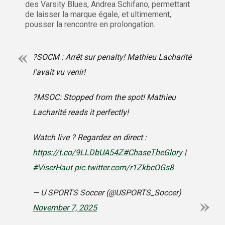
des Varsity Blues, Andrea Schifano, permettant
de laisser la marque égale, et ultimement,
pousser la rencontre en prolongation.
?SOCM : Arrêt sur penalty! Mathieu Lacharité
l’avait vu venir!
?MSOC: Stopped from the spot! Mathieu
Lacharité reads it perfectly!
Watch live ? Regardez en direct :
https://t.co/9LLDbUA54Z
#ChaseTheGlory
|
#ViserHaut
pic.twitter.com/r1ZkbcOGs8
— U SPORTS Soccer (@USPORTS_Soccer)
November 7, 2025