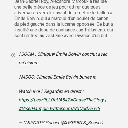
Jean-Gabriel Roy, Alexandre Marcoux a réalisé
une belle pièce de jeu pour attirer quelques
adversaires vers lui, avant de remettre le ballon à
Émile Boivin, qui a marqué d’un boulet de canon
du pied gauche dans la lucarne opposée. Ce but a
insufflé une dose de confiance aux Trifluviens, qui
sont rentrés au vestiaire avec l’avance d’un but.
?SOCM : Clinique! Émile Boivin conclut avec
précision.
?MSOC: Clinical! Émile Boivin buries it.
Watch live ? Regardez en direct :
https://t.co/9LLDbUA54Z
#ChaseTheGlory
|
#ViserHaut
pic.twitter.com/9XQud7eJv5
— U SPORTS Soccer (@USPORTS_Soccer)