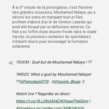
e
À la 6
minute de la prolongation, c’est l’homme
des grandes occasions, Mouhamed Ndiaye, qui a
délivré les siens en marquant tout un filet,
profitant d’abord d’un tir de Siméon Lalande qui
avait été bloqué par un défenseur adverse. Ce
filet a eu l’effet d’une douche froide dans le stade
Varsity, où plusieurs centaines de spectateurs
s’étaient réunis pour encourager la formation
ontarienne.
?SOCM : Quel but de Mouhamed Ndiaye ! ??
?MSOC: What a goal by Mouhamed Ndiaye!
??
@PatriotesUQTR
: 3
@Varsity_Blues
: 2
Watch live ? Regardez en direct :
https://t.co/9LLDbUA54Z
#ChaseTheGlory
|
#ViserHaut
pic.twitter.com/34lB2dk3Gb