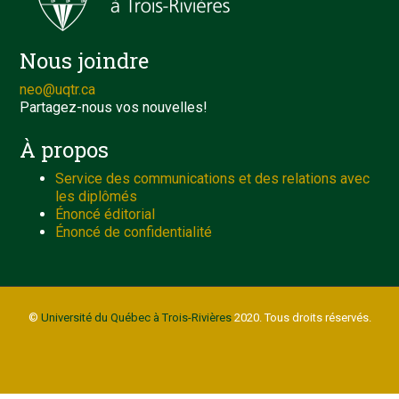
Nous joindre
neo@uqtr.ca
Partagez-nous vos nouvelles!
À propos
Service des communications et des relations avec
les diplômés
Énoncé éditorial
Énoncé de confidentialité
©
Université du Québec à Trois-Rivières
2020. Tous droits réservés.