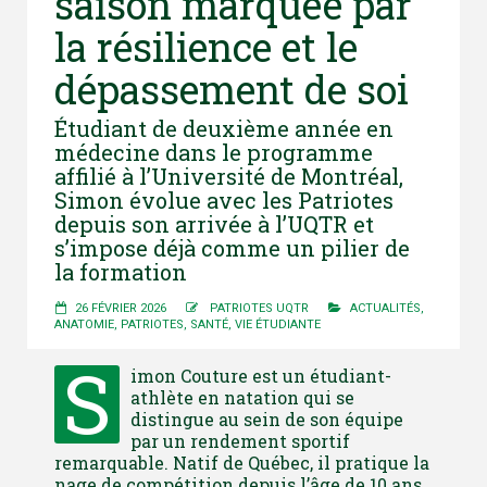
saison marquée par
la résilience et le
dépassement de soi
Étudiant de deuxième année en
médecine dans le programme
affilié à l’Université de Montréal,
Simon évolue avec les Patriotes
depuis son arrivée à l’UQTR et
s’impose déjà comme un pilier de
la formation
26 FÉVRIER 2026
PATRIOTES UQTR
ACTUALITÉS
,
ANATOMIE
,
PATRIOTES
,
SANTÉ
,
VIE ÉTUDIANTE
S
imon Couture est un étudiant-
athlète en natation qui se
distingue au sein de son équipe
par un rendement sportif
remarquable. Natif de Québec, il pratique la
nage de compétition depuis l’âge de 10 ans