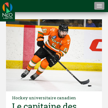
Togg
navi
Hockey universitaire canadien
Le capitaine des