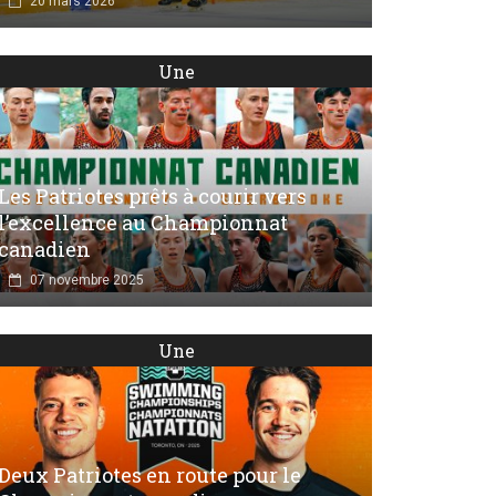
20 mars 2026
Une
Les Patriotes prêts à courir vers
l’excellence au Championnat
canadien
07 novembre 2025
Une
Deux Patriotes en route pour le