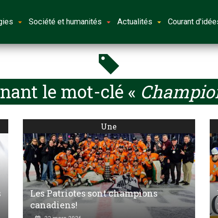
gies
Société et humanités
Actualités
Courant d'idée
nant le mot-clé «
Champion
Une
s
Les Patriotes sont champions
canadiens!