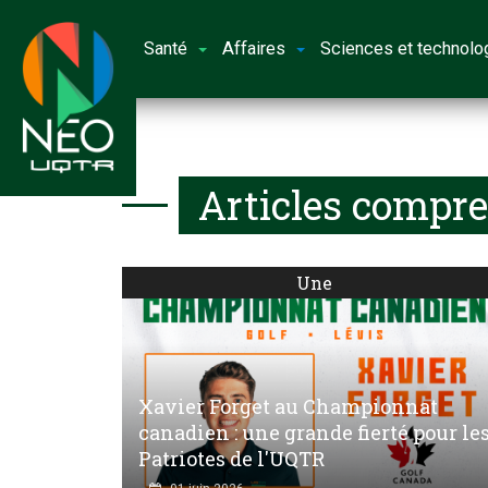
Santé
Affaires
Sciences et technolo
Articles compre
Une
Xavier Forget au Championnat
canadien : une grande fierté pour le
Patriotes de l'UQTR