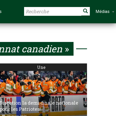
s
Médias
nat canadien
»
Une
Direction la demi-finale nationale
pour les Patriotes!