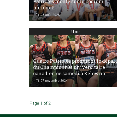
Patriotes monte sur le podium
national!
05 août 2025
Une
Quatre Patriotes prendront le départ
du Championnat universitaire
canadien ce samedi à Kelowna
07 novembre 2024
Page 1 of 2