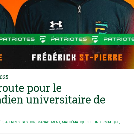
2025
route pour le
ien universitaire de
ÉS
,
AFFAIRES
,
GESTION
,
MANAGEMENT
,
MATHÉMATIQUES ET INFORMATIQUE
,