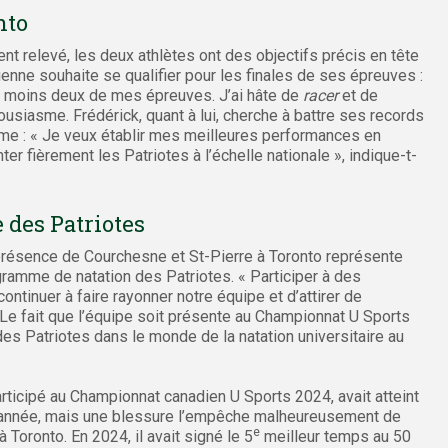
nto
t relevé, les deux athlètes ont des objectifs précis en tête
ienne souhaite se qualifier pour les finales de ses épreuves :
au moins deux de mes épreuves. J’ai hâte de
racer
et de
housiasme. Frédérick, quant à lui, cherche à battre ses records
ême : « Je veux établir mes meilleures performances en
er fièrement les Patriotes à l’échelle nationale », indique-t-
 des Patriotes
présence de Courchesne et St-Pierre à Toronto représente
amme de natation des Patriotes. « Participer à des
ntinuer à faire rayonner notre équipe et d’attirer de
 Le fait que l’équipe soit présente au Championnat U Sports
des Patriotes dans le monde de la natation universitaire au
rticipé au Championnat canadien U Sports 2024, avait atteint
e année, mais une blessure l’empêche malheureusement de
e
oronto. En 2024, il avait signé le 5
meilleur temps au 50