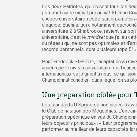
Les deux Patriotes, qui en sont tous les deux
potentiel sur le circuit provincial. Étienne C
coupes universitaires cette saison, améliora
d’équipe. Étienne, qui a notamment décroché
universitaire 2 à Sherbrooke, revient sur son
universitaire, c’est le
mindset
que j’ai eu cet
du réseau qui ne sont pas optimales et d’arri
records personnels, dont plusieurs tops 5! »
Pour Frédérick St-Pierre, l’adaptation au nivea
année que le niveau universitaire est beauco
internationaux se joignent à nous, ce qui ajout
Championnat canadien, dans lequel on va pl
Une préparation ciblée pour 
Les standards U Sports de nos nageurs avaient
le Club de natation des Mégophias. L’entraîn
préparation spécifique en vue du Championna
leurs objectifs principaux : « Leur programm
performer au meilleur de leurs capacités lo