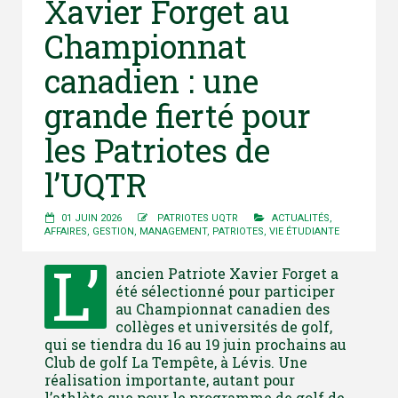
Xavier Forget au
Championnat
canadien : une
grande fierté pour
les Patriotes de
l’UQTR
01 JUIN 2026
PATRIOTES UQTR
ACTUALITÉS
,
AFFAIRES
,
GESTION
,
MANAGEMENT
,
PATRIOTES
,
VIE ÉTUDIANTE
L’
ancien Patriote Xavier Forget a
été sélectionné pour participer
au Championnat canadien des
collèges et universités de golf,
qui se tiendra du 16 au 19 juin prochains au
Club de golf La Tempête, à Lévis. Une
réalisation importante, autant pour
l’athlète que pour le programme de golf de