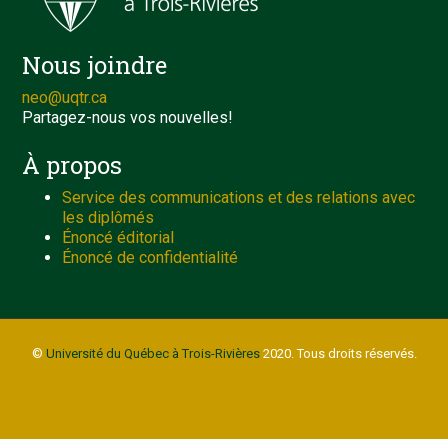
Nous joindre
neo@uqtr.ca
Partagez-nous vos nouvelles!
À propos
Service des communications et des relations avec
les diplômés
Énoncé éditorial
Énoncé de confidentialité
©
Université du Québec à Trois-Rivières
2020. Tous droits réservés.