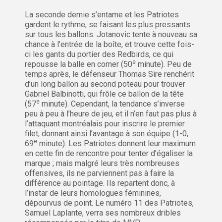
La seconde demie s’entame et les Patriotes
gardent le rythme, se faisant les plus pressants
sur tous les ballons. Jotanovic tente à nouveau sa
chance à l’entrée de la boîte, et trouve cette fois-
ci les gants du portier des Redbirds, ce qui
e
repousse la balle en corner (50
minute). Peu de
temps après, le défenseur Thomas Sire renchérit
d’un long ballon au second poteau pour trouver
Gabriel Balbinotti, qui frôle ce ballon de la tête
e
(57
minute). Cependant, la tendance s’inverse
peu à peu à l’heure de jeu, et il n’en faut pas plus à
l’attaquant montréalais pour inscrire le premier
filet, donnant ainsi l’avantage à son équipe (1-0,
e
69
minute). Les Patriotes donnent leur maximum
en cette fin de rencontre pour tenter d’égaliser la
marque ; mais malgré leurs très nombreuses
offensives, ils ne parviennent pas à faire la
différence au pointage. Ils repartent donc, à
l’instar de leurs homologues féminines,
dépourvus de point. Le numéro 11 des Patriotes,
Samuel Laplante, verra ses nombreux dribles