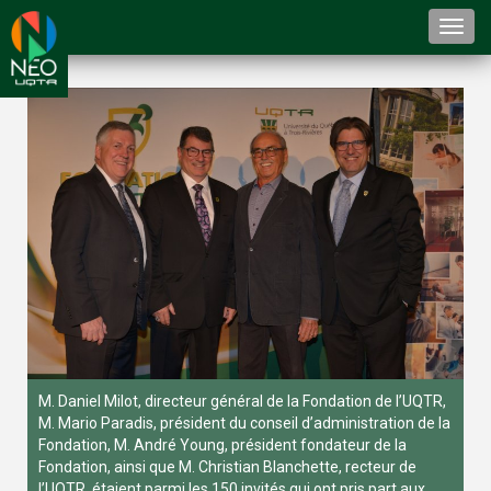
Togg
navi
M. Daniel Milot, directeur général de la Fondation de l’UQTR,
M. Mario Paradis, président du conseil d’administration de la
Fondation, M. André Young, président fondateur de la
Fondation, ainsi que M. Christian Blanchette, recteur de
l’UQTR, étaient parmi les 150 invités qui ont pris part aux