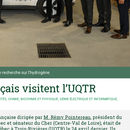
 de recherche sur l'hydrogène.
çais visitent l’UQTR
ITÉS
,
CHIMIE, BIOCHIMIE ET PHYSIQUE
,
GÉNIE ÉLECTRIQUE ET INFORMATIQUE
,
ançaise dirigée par
M. Rémy Pointereau
, président du
c et sénateur du Cher (Centre-Val de Loire), était de
bec à Trois-Rivières (UQTR) le 24 avril dernier. Ils