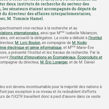
iter deux instituts de recherche du secteur des
n, les sénateurs étaient accompagnés du député de
 du directeur des affaires interparlementaires,
ébec, M. Tommie Hamel.
pectivement vice-recteur à la recherche et au
me
lations internationales
, ainsi que M
Isabelle Melançon,
es, ont accueilli la délégation. La visite a débuté à
l’Institut
directeur,
M. Loïc Boulon
, en compagnie de
M. Kodjo
me
nie électrique et génie informatique
, et M
Marie-Ève
e, a présenté l’Institut et les travaux de recherche. Par la
ouvrir
l’Institut d’Innovations en Écomatériaux, Écoproduits et
ompagnie du directeur,
M. Éric Loranger
, et de M. Daniel
s est devenu incontournable pour la majorité des nations à
font pas exception à ce niveau et ils redoublent d’efforts
urs de l’UQTR travaillent donc à pied d’œuvre dans ce vaste