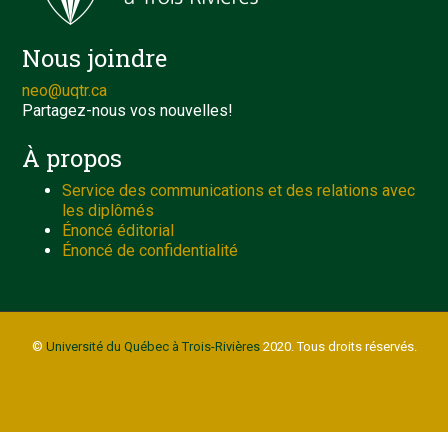
Nous joindre
neo@uqtr.ca
Partagez-nous vos nouvelles!
À propos
Service des communications et des relations avec
les diplômés
Énoncé éditorial
Énoncé de confidentialité
©
Université du Québec à Trois-Rivières
2020. Tous droits réservés.