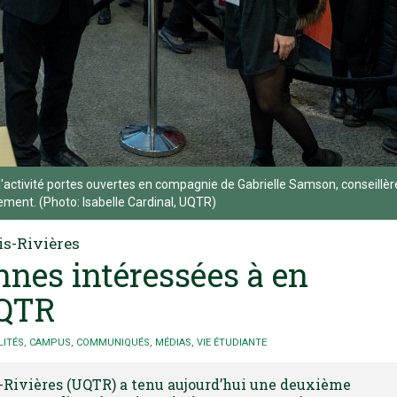
 l'activité portes ouvertes en compagnie de Gabrielle Samson, conseillèr
ement. (Photo: Isabelle Cardinal, UQTR)
is-Rivières
nnes intéressées à en
UQTR
LITÉS
,
CAMPUS
,
COMMUNIQUÉS
,
MÉDIAS
,
VIE ÉTUDIANTE
-Rivières (UQTR) a tenu aujourd’hui une deuxième