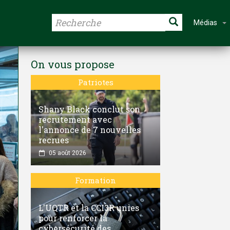
Médias
On vous propose
Patriotes
Shany Black conclut son
recrutement avec
l'annonce de 7 nouvelles
recrues
05 août 2026
Formation
L'UQTR et la CCI3R unies
pour renforcer la
cybersécurité des