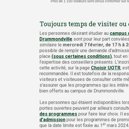
Près de 1 100 visiteurs sont venus s'informer sur
Toujours temps de visiter ou 
Les personnes désirant étudier au
campus 
Drummondville
sont pour leur part conviées
similaire le
mercredi 7 février, de 17 h à 2
possible de remplir une demande d’admissio
place
(sous certaines conditions)
, tout en
l’expertise des conseillers présents. L’inscr
cette activité, sur la page
Choisir UQTR
, es
recommandée. Il est toutefois de la respons
visiteurs et visiteuses de consulter cette 
s’assurer que les programmes qui les intére
bien offerts au campus de Drummondville.
Les personnes qui étaient indisponibles lors
portes ouvertes peuvent par ailleurs consult
des programmes
pour faire leur choix. Il 
d’admission
pour les programmes de premie
er
que la date limite est fixée au 1
mars 2024