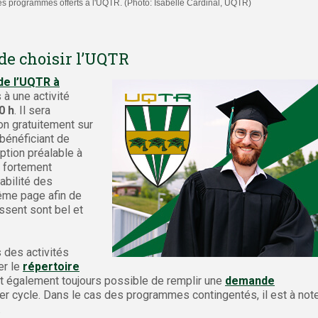
 les programmes offerts à l'UQTR. (Photo: Isabelle Cardinal, UQTR)
de choisir l’UQTR
de l’UQTR à
 à une activité
0 h
. Il sera
n gratuitement sur
 bénéficiant de
iption préalable à
t fortement
abilité des
même page afin de
ssent sont bel et
 des activités
er le
répertoire
est également toujours possible de remplir une
demande
r cycle. Dans le cas des programmes contingentés, il est à not
.