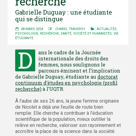
recherche
Gabrielle Duguay : une étudiante
qui se distingue
08 MARS 2024
CHAREL TRAVERSY
ACTUALITÉS
,
PSYCHOLOGIE
,
RECHERCHE
,
SANTÉ
,
SOCIÉTÉ ET HUMANITÉS
,
VIE
ÉTUDIANTE
D
ans le cadre de la Journée
internationale des droits des
femmes, nous soulignons le
parcours éminent et l’implication
de Gabrielle Duguay, étudiante au
doctorat
continuum d’études en psychologie (profil
recherche)
à l’UQTR.
À l’aube de ses 26 ans, la jeune femme originaire
de Nicolet a déjà une feuille de route bien
remplie. Elle cherche à contribuer à l’éducation
scientifique de la population, mieux outiller la
relève en recherche, valoriser son rayonnement et
accroître la place de la science dans la société.