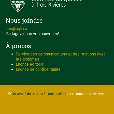
Nous joindre
neo@uqtr.ca
Partagez-nous vos nouvelles!
À propos
Service des communications et des relations avec
les diplômés
Énoncé éditorial
Énoncé de confidentialité
©
Université du Québec à Trois-Rivières
2020. Tous droits réservés.