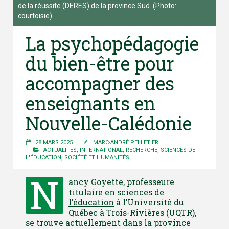
de la réussite (DERES) de la province Sud. (Photo:
courtoisie)
La psychopédagogie
du bien-être pour
accompagner des
enseignants en
Nouvelle-Calédonie
28 MARS 2025
MARC-ANDRÉ PELLETIER
ACTUALITÉS
,
INTERNATIONAL
,
RECHERCHE
,
SCIENCES DE
L'ÉDUCATION
,
SOCIÉTÉ ET HUMANITÉS
N
ancy Goyette, professeure
titulaire en
sciences de
l’éducation
à l’Université du
Québec à Trois-Rivières (UQTR),
se trouve actuellement dans la province