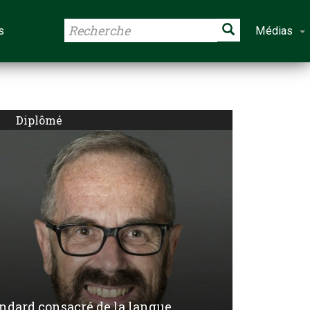
s
Médias
Diplômé
endard consacré de la langue