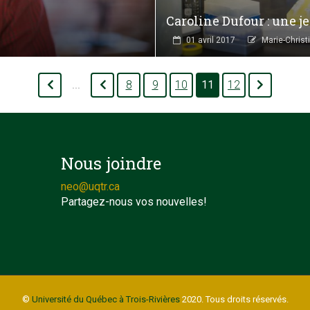
Caroline Dufour : une j
01 avril 2017
Marie-Chris
8
9
10
11
12
...
Nous joindre
neo@uqtr.ca
Partagez-nous vos nouvelles!
©
Université du Québec à Trois-Rivières
2020. Tous droits réservés.