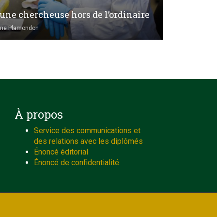
eune chercheuse hors de l’ordinaire
tine Plamondon
À propos
Service des communications et
des relations avec les diplômés
Énoncé éditorial
Énoncé de confidentialité