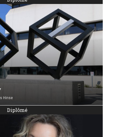
y
s Hinse
Diplômé