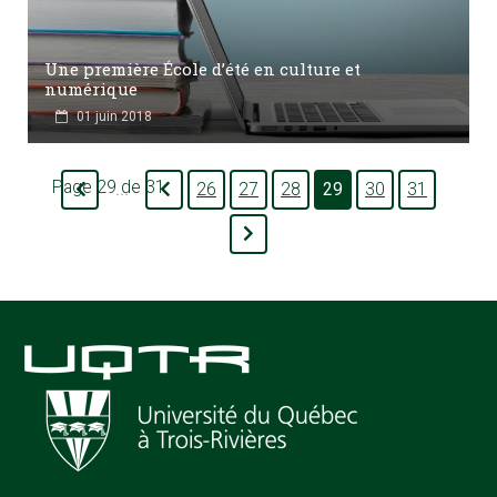
Une première École d’été en culture et
numérique
01 juin 2018
Page 29 de 31
26
27
28
29
30
31
...