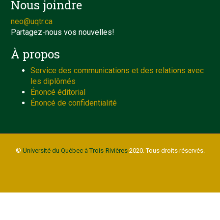
Nous joindre
neo@uqtr.ca
Partagez-nous vos nouvelles!
À propos
Service des communications et des relations avec
les diplômés
Énoncé éditorial
Énoncé de confidentialité
©
Université du Québec à Trois-Rivières
2020. Tous droits réservés.