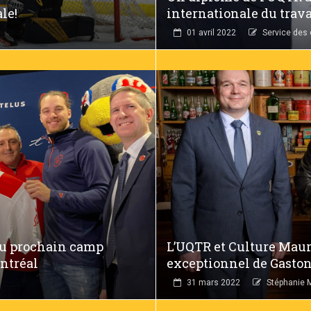
le!
internationale du trava
01 avril 2022
Service des
 du prochain camp
L’UQTR et Culture Maur
ntréal
exceptionnel de Gasto
31 mars 2022
Stéphanie 