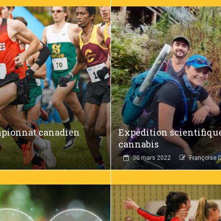
ampionnat canadien
Expédition scientifique
cannabis
30 mars 2022
Françoise 