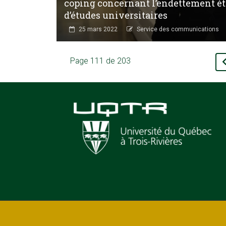
coping concernant l’endettement ét
d’études universitaires
25 mars 2022
Service des communications
Page 111 de 203