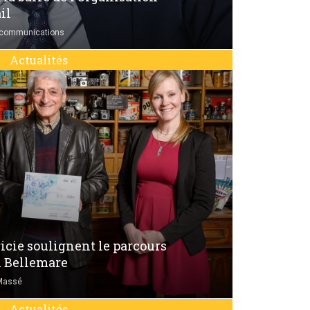
il
 communications
Actualités
icie soulignent le parcours
n Bellemare
Massé
Actualités