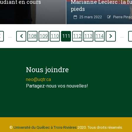
udiant en cours
Marianne Leclerc : la f
pieds
25 mars 2022
Pierre Pins
108
109
110
111
112
113
114
...
...
Nous joindre
neo@uqtr.ca
Partagez-nous vos nouvelles!
©
Université du Québec à Trois-Rivières
2020. Tous droits réservés.