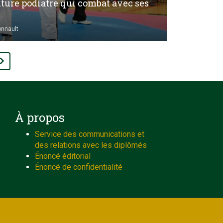
uture podiatre qui combat avec ses
onnault
À propos
Service des communications et
des relations avec les diplômés
Énoncé éditorial
Énoncé de confidentialité