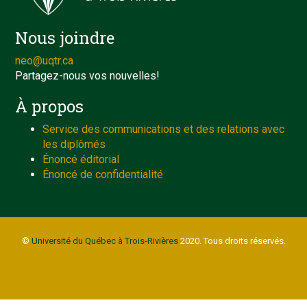
Nous joindre
neo@uqtr.ca
Partagez-nous vos nouvelles!
À propos
Service des communications et des relations avec
les diplômés
Énoncé éditorial
Énoncé de confidentialité
©
Université du Québec à Trois-Rivières
2020. Tous droits réservés.