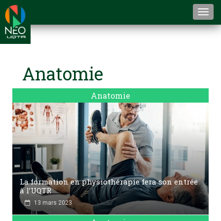
Togg
navi
Anatomie
Anatomie
La formation en physiothérapie fera son entrée
à l’UQTR
13 mars 2023