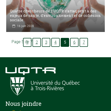
Quatre chercheurs de l'UQTR s’attaquent à des
enjeux de santé, d’environnement et de cohésion
sociale
16 juin 2020
Page 5 de 7
1
2
3
4
5
6
7
Nous joindre