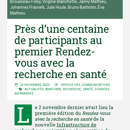
Brousseau-Foley, Virginie Blanchette, Janny Mathieu,
Johannes Frasnelli, Julie Houle, Bruno Battistini, Éva
Mathieu.
Près d’une centaine
de participants au
premier Rendez-
vous avec la
recherche en santé
22 NOVEMBRE 2023
SERVICE DES COMMUNICATIONS
ACTUALITÉS
,
ANATOMIE
,
RECHERCHE
,
SANTÉ
,
SCIENCES
INFIRMIÈRES
L
e 2 novembre dernier avait lieu la
première édition du
Rendez-vous
avec la recherche en santé
de la
nouvelle
Infrastructure de