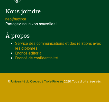
Nous joindre
neo@uqtr.ca
Partagez-nous vos nouvelles!
À propos
Service des communications et des relations avec
les diplômés
Énoncé éditorial
Énoncé de confidentialité
©
Université du Québec à Trois-Rivières
2020. Tous droits réservés.