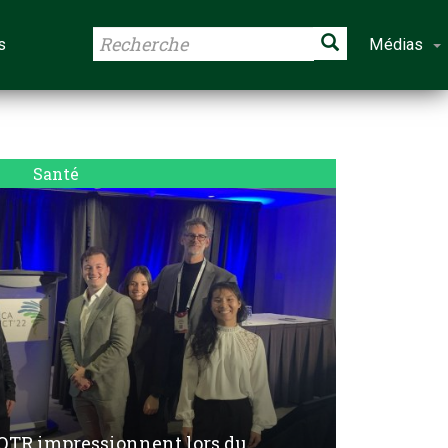
s
Médias
Santé
UQTR impressionnent lors du