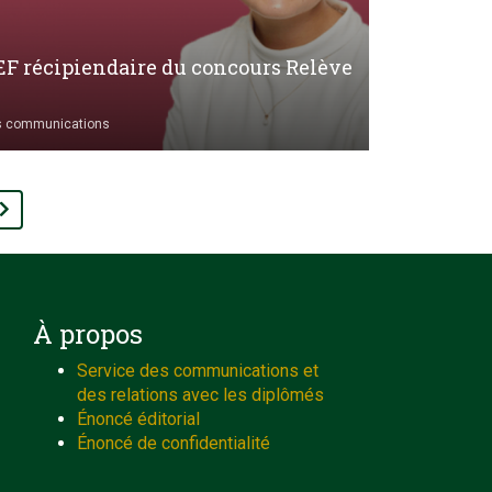
F récipiendaire du concours Relève
s communications
À propos
Service des communications et
des relations avec les diplômés
Énoncé éditorial
Énoncé de confidentialité