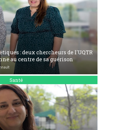
bétiques : deux chercheurs de l'UQTR
nne au centre de sa guérison
nnault
Santé