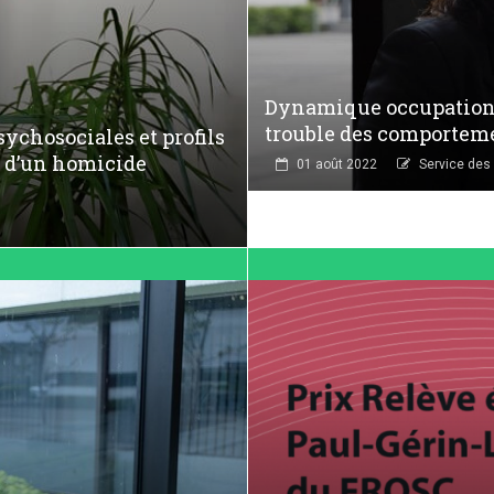
Dynamique occupationn
trouble des comportem
ychosociales et profils
t d’un homicide
01 août 2022
Service de