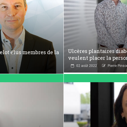
Ulcères plantaires dia
helot élus membres de la
veulent placer la perso
02 août 2022
Pierre Pinso