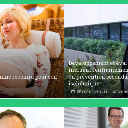
Développement et éval
incluant l’entraînement
femme reconnu pour son
en prévention secondai
ischémique
08 septembre 2022
Servi