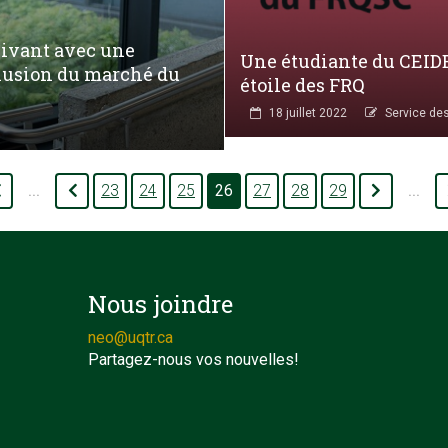
vivant avec une
Une étudiante du CEIDE
clusion du marché du
étoile des FRQ
18 juillet 2022
Service de
23
24
25
26
27
28
29
...
...
Nous joindre
neo@uqtr.ca
Partagez-nous vos nouvelles!