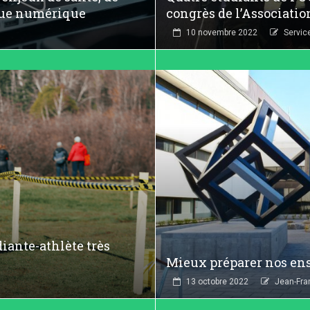
que numérique
congrès de l’Associati
10 novembre 2022
Servic
diante-athlète très
Mieux préparer nos ense
13 octobre 2022
Jean-Fra