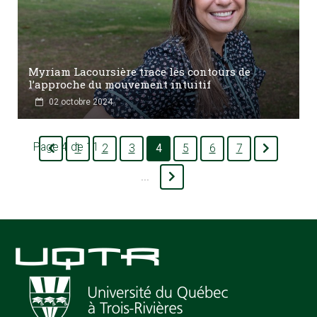
Myriam Lacoursière trace les contours de
l’approche du mouvement intuitif
02 octobre 2024
Page 4 de 11
1
2
3
4
5
6
7
...