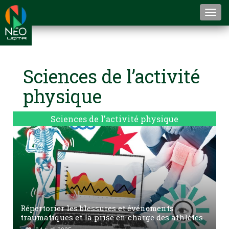
Togg
navi
Sciences de l’activité
physique
Sciences de l'activité physique
Répertorier les blessures et événements
traumatiques et la prise en charge des athlètes