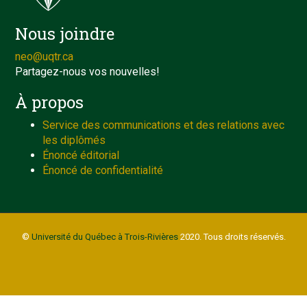
Nous joindre
neo@uqtr.ca
Partagez-nous vos nouvelles!
À propos
Service des communications et des relations avec
les diplômés
Énoncé éditorial
Énoncé de confidentialité
©
Université du Québec à Trois-Rivières
2020. Tous droits réservés.