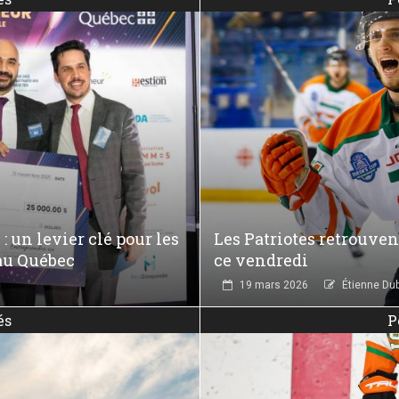
 un levier clé pour les
Les Patriotes retrouven
 au Québec
ce vendredi
19 mars 2026
Étienne Du
és
P