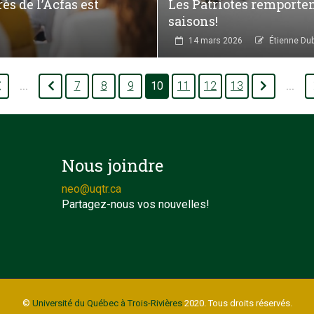
s de l’Acfas est
Les Patriotes remporte
saisons!
14 mars 2026
Étienne Du
7
8
9
10
11
12
13
...
...
Nous joindre
neo@uqtr.ca
Partagez-nous vos nouvelles!
©
Université du Québec à Trois-Rivières
2020. Tous droits réservés.