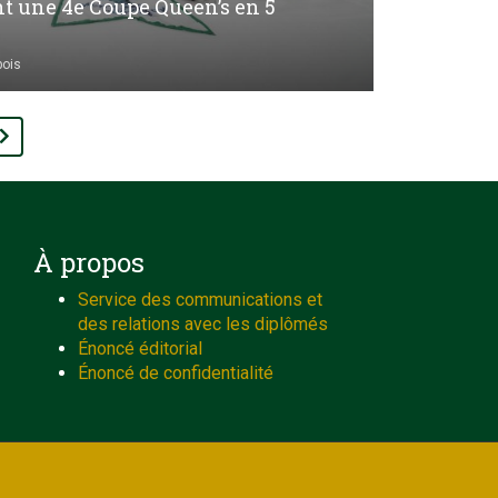
nt une 4e Coupe Queen’s en 5
bois
À propos
Service des communications et
des relations avec les diplômés
Énoncé éditorial
Énoncé de confidentialité