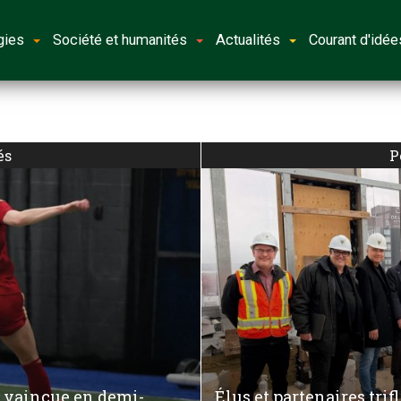
gies
Société et humanités
Actualités
Courant d'idée
és
P
e vaincue en demi-
Élus et partenaires trif