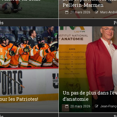
Pellerin-Marmen
20 mars 2026
Marc-André 
és
P
Un pas de plus dans l’év
ur les Patriotes!
d’anatomie
20 mars 2026
Jean-Franç
és
P