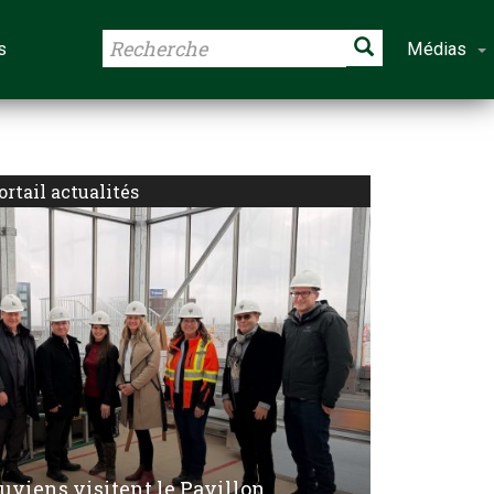
s
Médias
ortail actualités
luviens visitent le Pavillon