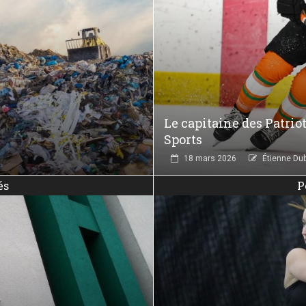
Le capitaine des Patri
Sports
18 mars 2026
Étienne Du
és
P