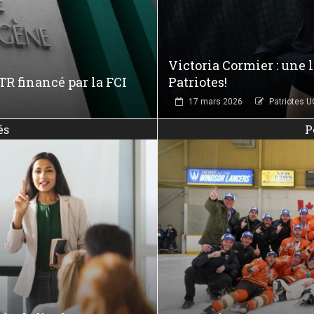
Victoria Cormier : une 
TR financé par la FCI
Patriotes!
17 mars 2026
Patriotes 
és
P