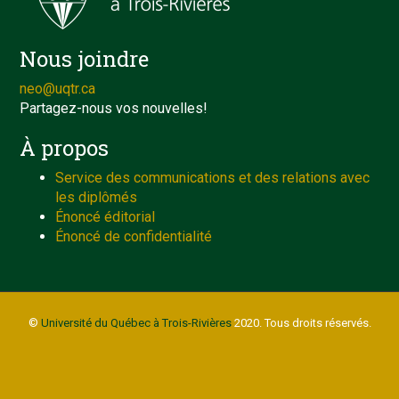
Nous joindre
neo@uqtr.ca
Partagez-nous vos nouvelles!
À propos
Service des communications et des relations avec
les diplômés
Énoncé éditorial
Énoncé de confidentialité
©
Université du Québec à Trois-Rivières
2020. Tous droits réservés.