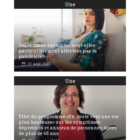
Une
Les femmes enceintes sont-elles
particulièrement affectées par la
pandémie?
21 août 2020
Une
Effet du programme «En route vers une vie
plus heureuse» sur les symptômes
dépressifs et anxieux de personnes âgées
de plus de 65 ans