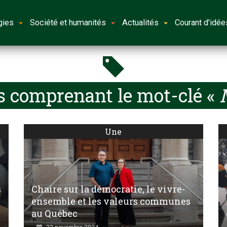
gies
Société et humanités
Actualités
Courant d'idée
s comprenant le mot-clé «
M
Une
s
Chaire sur la démocratie, le vivre-
ensemble et les valeurs communes
au Québec