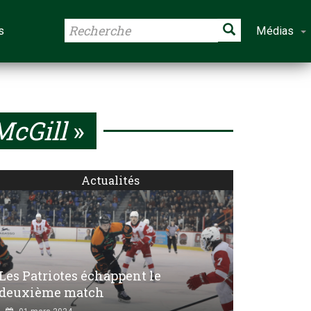
s
Médias
cGill
»
Actualités
Les Patriotes échappent le
deuxième match