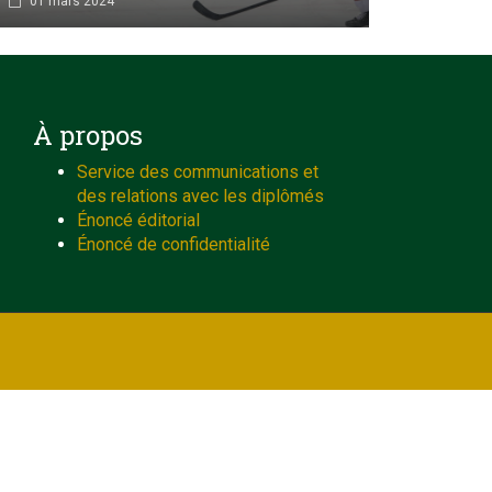
01 mars 2024
À propos
Service des communications et
des relations avec les diplômés
Énoncé éditorial
Énoncé de confidentialité