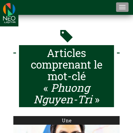
Togg
navi
Articles
comprenant le
mot-clé
«
Phuong
Nguyen-Tri
»
Une