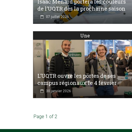
Isaac Ménard portera les couleurs
de l’UQTR dès la prochaine saison
07 juillet 2026
Une
L’UQTR ouvre les portes de ses
campus régionaux le 4 février
30 janvier 2026
Page 1 of 2