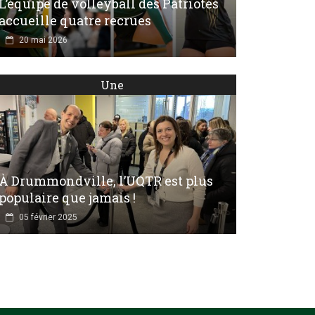
L’équipe de volleyball des Patriotes
accueille quatre recrues
20 mai 2026
Une
À Drummondville, l’UQTR est plus
populaire que jamais !
05 février 2025