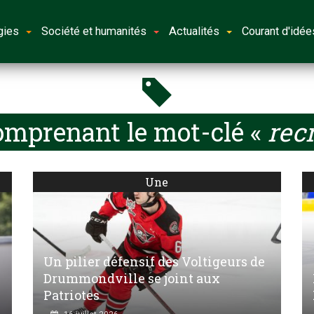
gies
Société et humanités
Actualités
Courant d'idée
omprenant le mot-clé «
rec
Une
Un pilier défensif des Voltigeurs de
Drummondville se joint aux
Patriotes