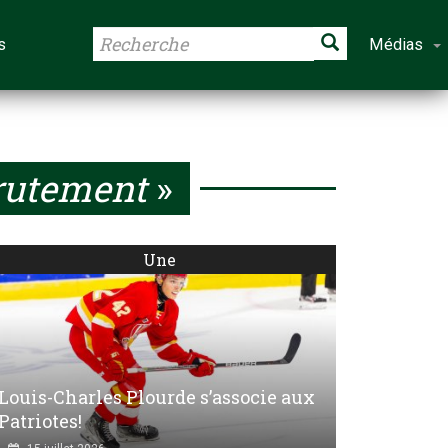
s
Médias
rutement
»
Une
Louis-Charles Plourde s’associe aux
Patriotes!