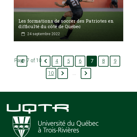
Les formations de soccer des Patriotes en
difficulté du côté de Québec
24 septembre 2022
Page 7 of 10
4
5
6
7
8
9
...
10
...