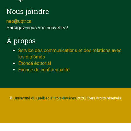
Nous joindre
neo@uqtr.ca
Partagez-nous vos nouvelles!
À propos
Service des communications et des relations avec
les diplômés
Énoncé éditorial
Énoncé de confidentialité
©
Université du Québec à Trois-Rivières
2020. Tous droits réservés.