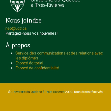
Nous joindre
neo@uqtr.ca
Partagez-nous vos nouvelles!
À propos
Service des communications et des relations avec
les diplômés
Énoncé éditorial
Énoncé de confidentialité
©
Université du Québec à Trois-Rivières
2020. Tous droits réservés.