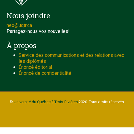
Nous joindre
neo@uqtr.ca
Partagez-nous vos nouvelles!
À propos
Service des communications et des relations avec
les diplômés
Énoncé éditorial
Énoncé de confidentialité
©
Université du Québec à Trois-Rivières
2020. Tous droits réservés.